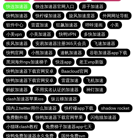
快连加速器
快连加速器官网入口
原子加速器
快鸭加速器
快柠檬加速器
旋风加速度器
外网网址导航
软件中心
雷霆加速
狂飙加速器
哔咔漫画
小美
小美vpn
小美加速器
快鸭VPN
多快加速器
疾风加速器
安易加速器注册365天会员
飞速加速器
快鸭官网
小熊加速器
速帆加速器
谷歌加速器app下载
黑洞海外npv加速梯子
快连app
老王vnp新版
快鸭加速器下载官网安卓
Baacloud官网
快鸭加速器下载官网安卓
雷霆加速
飞机加速
蚂蚁加速器
不用实名认证的加速器
神灯加速
clash加速器苹果ios
纵云梯加速器
国内上twitter用什么加速器
快柠檬app下载
shadow rocket
免费翻外墙
快鸭加速器下载官网苹果
闪电猫加速器
小猫咪clash教程
免费梯子加速器app七天
快鸭免费加速器永久免费
国外免费svn