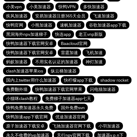
小美vpn
小美加速器
快鸭VPN
多快加速器
疾风加速器
安易加速器注册365天会员
飞速加速器
快鸭官网
小熊加速器
速帆加速器
谷歌加速器app下载
黑洞海外npv加速梯子
快连app
老王vnp新版
快鸭加速器下载官网安卓
Baacloud官网
快鸭加速器下载官网安卓
雷霆加速
飞机加速
蚂蚁加速器
不用实名认证的加速器
神灯加速
clash加速器苹果ios
纵云梯加速器
国内上twitter用什么加速器
快柠檬app下载
shadow rocket
免费翻外墙
快鸭加速器下载官网苹果
闪电猫加速器
小猫咪clash教程
免费梯子加速器app七天
快鸭免费加速器永久免费
国外免费svn
快鸭加速app下载官网
优途加速器官网
原子加速器下载安卓
飞驰加速器官网下载
小羽加速器
永久不收费的vp加速器
天行npv官网下载
加速器v.p.n下