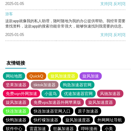
2025-01-05
支持
[0]
反对
[0]
游客
这款app就像我的私人助理，随时随地为我的办公提供帮助。我经常需要
查找资料，这款app的搜索功能非常强大，能够快速找到我需要的信息。
2025-01-05
支持
[0]
反对
[0]
友情链接
网站地图
QuickQ
旋风加速度器
旋风加速
坚果加速器
tiktok加速器
狗急加速器官网
免费vqn外网加速
小蓝鸟
优途加速器官网
风驰加速器
旋风加速器
免费vps加速器外网苹果版
旋风加速度器
快连加速器
快连加速器官网入口
原子加速器
快鸭加速器
快柠檬加速器
旋风加速度器
外网网址导航
软件中心
雷霆加速
狂飙加速器
哔咔漫画
小美