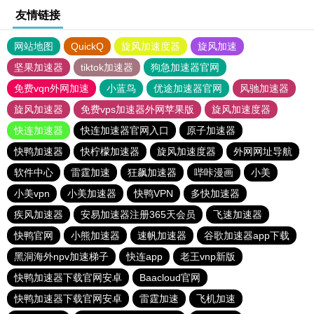
友情链接
网站地图
QuickQ
旋风加速度器
旋风加速
坚果加速器
tiktok加速器
狗急加速器官网
免费vqn外网加速
小蓝鸟
优途加速器官网
风驰加速器
旋风加速器
免费vps加速器外网苹果版
旋风加速度器
快连加速器
快连加速器官网入口
原子加速器
快鸭加速器
快柠檬加速器
旋风加速度器
外网网址导航
软件中心
雷霆加速
狂飙加速器
哔咔漫画
小美
小美vpn
小美加速器
快鸭VPN
多快加速器
疾风加速器
安易加速器注册365天会员
飞速加速器
快鸭官网
小熊加速器
速帆加速器
谷歌加速器app下载
黑洞海外npv加速梯子
快连app
老王vnp新版
快鸭加速器下载官网安卓
Baacloud官网
快鸭加速器下载官网安卓
雷霆加速
飞机加速