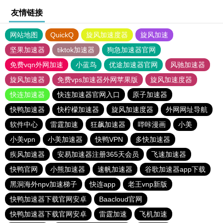
友情链接
网站地图
QuickQ
旋风加速度器
旋风加速
坚果加速器
tiktok加速器
狗急加速器官网
免费vqn外网加速
小蓝鸟
优途加速器官网
风驰加速器
旋风加速器
免费vps加速器外网苹果版
旋风加速度器
快连加速器
快连加速器官网入口
原子加速器
快鸭加速器
快柠檬加速器
旋风加速度器
外网网址导航
软件中心
雷霆加速
狂飙加速器
哔咔漫画
小美
小美vpn
小美加速器
快鸭VPN
多快加速器
疾风加速器
安易加速器注册365天会员
飞速加速器
快鸭官网
小熊加速器
速帆加速器
谷歌加速器app下载
黑洞海外npv加速梯子
快连app
老王vnp新版
快鸭加速器下载官网安卓
Baacloud官网
快鸭加速器下载官网安卓
雷霆加速
飞机加速