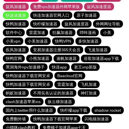
旋风加速器
免费vps加速器外网苹果版
旋风加速度器
快连加速器
快连加速器官网入口
原子加速器
快鸭加速器
快柠檬加速器
旋风加速度器
外网网址导航
软件中心
雷霆加速
狂飙加速器
哔咔漫画
小美
小美vpn
小美加速器
快鸭VPN
多快加速器
疾风加速器
安易加速器注册365天会员
飞速加速器
快鸭官网
小熊加速器
速帆加速器
谷歌加速器app下载
黑洞海外npv加速梯子
快连app
老王vnp新版
快鸭加速器下载官网安卓
Baacloud官网
快鸭加速器下载官网安卓
雷霆加速
飞机加速
蚂蚁加速器
不用实名认证的加速器
神灯加速
clash加速器苹果ios
纵云梯加速器
国内上twitter用什么加速器
快柠檬app下载
shadow rocket
免费翻外墙
快鸭加速器下载官网苹果
闪电猫加速器
小猫咪clash教程
免费梯子加速器app七天