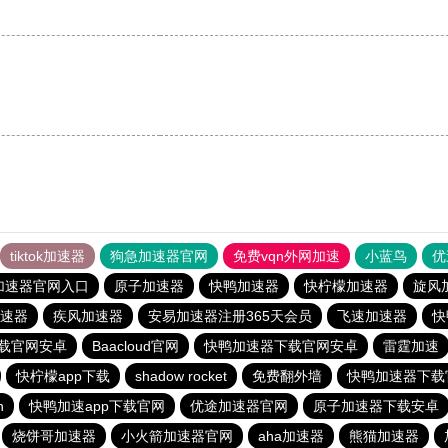
tiktok加速器
狗急加速器官网
免费vqn外网加速
小蓝鸟
优
加速器官网入口
原子加速器
快鸭加速器
快柠檬加速器
旋风
速器
疾风加速器
安易加速器注册365天会员
飞速加速器
快
载官网安卓
Baacloud官网
快鸭加速器下载官网安卓
雷霆加速
快柠檬app下载
shadow rocket
免费翻外墙
快鸭加速器下载
n
快鸭加速app下载官网
优途加速器官网
原子加速器下载安卓
烧饼哥加速器
小火箭加速器官网
aha加速器
熊猫加速器