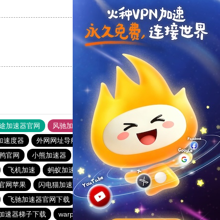
支持
[0]
反对
[0]
支持
[0]
反对
[0]
途加速器官网
风驰加速器
旋风加速器
加速度器
外网网址导航
软件中心
雷霆加速
狂飙加速器
鸭官网
小熊加速器
速帆加速器
谷歌加速器app下载
飞机加速
蚂蚁加速器
不用实名认证的加速器
神灯加速
官网苹果
闪电猫加速器
小猫咪clash教程
飞驰加速器官网下载
小羽加速器
永久不收费的vp加速器
加速器梯子下载
warp加速器下载官网
雷轰加速器