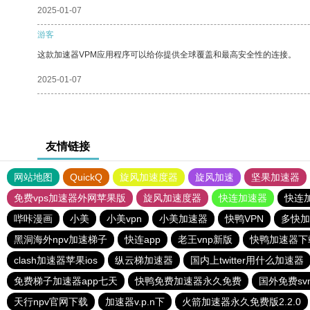
2025-01-07
游客
这款加速器VPM应用程序可以给你提供全球覆盖和最高安全性的连接。
2025-01-07
友情链接
网站地图
QuickQ
旋风加速度器
旋风加速
坚果加速器
免费vps加速器外网苹果版
旋风加速度器
快连加速器
快连
哔咔漫画
小美
小美vpn
小美加速器
快鸭VPN
多快加
黑洞海外npv加速梯子
快连app
老王vnp新版
快鸭加速器下
clash加速器苹果ios
纵云梯加速器
国内上twitter用什么加速器
免费梯子加速器app七天
快鸭免费加速器永久免费
国外免费sv
天行npv官网下载
加速器v.p.n下
火箭加速器永久免费版2.2.0