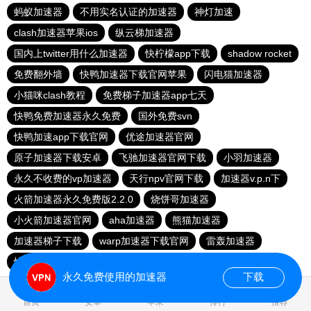
蚂蚁加速器
不用实名认证的加速器
神灯加速
clash加速器苹果ios
纵云梯加速器
国内上twitter用什么加速器
快柠檬app下载
shadow rocket
免费翻外墙
快鸭加速器下载官网苹果
闪电猫加速器
小猫咪clash教程
免费梯子加速器app七天
快鸭免费加速器永久免费
国外免费svn
快鸭加速app下载官网
优途加速器官网
原子加速器下载安卓
飞驰加速器官网下载
小羽加速器
永久不收费的vp加速器
天行npv官网下载
加速器v.p.n下
火箭加速器永久免费版2.2.0
烧饼哥加速器
小火箭加速器官网
aha加速器
熊猫加速器
加速器梯子下载
warp加速器下载官网
雷轰加速器
快连加速器官网入口
永久免费使用的加速器
下载
0.028734s
首页
安卓
苹果
排行
推荐