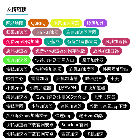
友情链接
网站地图
QuickQ
旋风加速度器
旋风加速
坚果加速器
tiktok加速器
狗急加速器官网
免费vqn外网加速
小蓝鸟
优途加速器官网
风驰加速器
旋风加速器
免费vps加速器外网苹果版
旋风加速度器
快连加速器
快连加速器官网入口
原子加速器
快鸭加速器
快柠檬加速器
旋风加速度器
外网网址导航
软件中心
雷霆加速
狂飙加速器
哔咔漫画
小美
小美vpn
小美加速器
快鸭VPN
多快加速器
疾风加速器
安易加速器注册365天会员
飞速加速器
快鸭官网
小熊加速器
速帆加速器
谷歌加速器app下载
黑洞海外npv加速梯子
快连app
老王vnp新版
快鸭加速器下载官网安卓
Baacloud官网
快鸭加速器下载官网安卓
雷霆加速
飞机加速