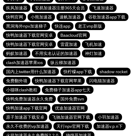
疾风加速器
安易加速器注册365天会员
飞速加速器
快鸭官网
小熊加速器
速帆加速器
谷歌加速器app下载
黑洞海外npv加速梯子
快连app
老王vnp新版
快鸭加速器下载官网安卓
Baacloud官网
快鸭加速器下载官网安卓
雷霆加速
飞机加速
蚂蚁加速器
不用实名认证的加速器
神灯加速
clash加速器苹果ios
纵云梯加速器
国内上twitter用什么加速器
快柠檬app下载
shadow rocket
免费翻外墙
快鸭加速器下载官网苹果
闪电猫加速器
小猫咪clash教程
免费梯子加速器app七天
快鸭免费加速器永久免费
国外免费svn
快鸭加速app下载官网
优途加速器官网
原子加速器下载安卓
飞驰加速器官网下载
小羽加速器
永久不收费的vp加速器
天行npv官网下载
加速器v.p.n下
火箭加速器永久免费版2.2.0
烧饼哥加速器