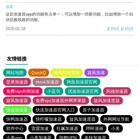
游客
这款加速器app的功能有点单一，可以增加一些新功能，比如增加一个自
动切换线路的功能。
2025-01-18
支持
[0]
反对
[0]
友情链接
网站地图
QuickQ
旋风加速度器
旋风加速
坚果加速器
tiktok加速器
狗急加速器官网
免费vqn外网加速
小蓝鸟
优途加速器官网
风驰加速器
旋风加速器
免费vps加速器外网苹果版
旋风加速度器
快连加速器
快连加速器官网入口
原子加速器
快鸭加速器
快柠檬加速器
旋风加速度器
外网网址导航
软件中心
雷霆加速
狂飙加速器
哔咔漫画
小美
小美vpn
小美加速器
快鸭VPN
多快加速器