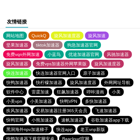
友情链接
网站地图
QuickQ
旋风加速度器
旋风加速
坚果加速器
tiktok加速器
狗急加速器官网
免费vqn外网加速
小蓝鸟
优途加速器官网
风驰加速器
旋风加速器
免费vps加速器外网苹果版
旋风加速度器
快连加速器
快连加速器官网入口
原子加速器
快鸭加速器
快柠檬加速器
旋风加速度器
外网网址导航
软件中心
雷霆加速
狂飙加速器
哔咔漫画
小美
小美vpn
小美加速器
快鸭VPN
多快加速器
疾风加速器
安易加速器注册365天会员
飞速加速器
快鸭官网
小熊加速器
速帆加速器
谷歌加速器app下载
黑洞海外npv加速梯子
快连app
老王vnp新版
快鸭加速器下载官网安卓
Baacloud官网